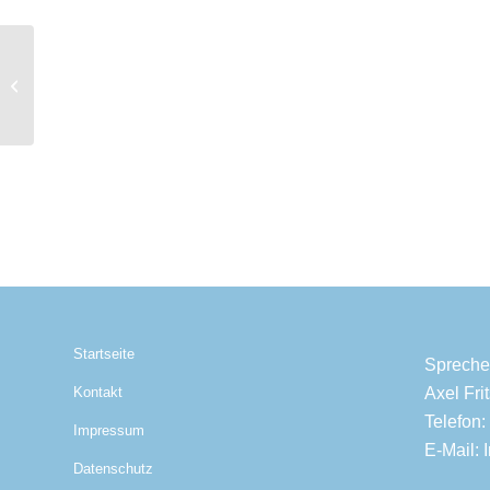
Diamant Anhänger
C00797
Startseite
Spreche
Axel Fr
Kontakt
Telefon:
Impressum
E-Mail:
Datenschutz