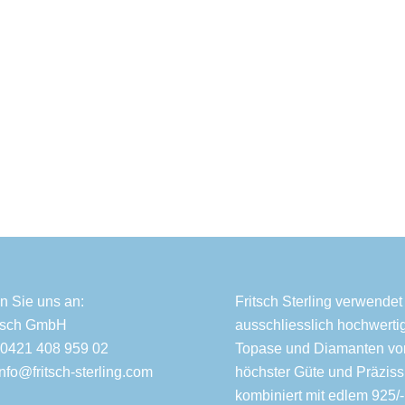
n Sie uns an:
Fritsch Sterling verwendet
itsch GmbH
ausschliesslich hochwerti
 0421 408 959 02
Topase und Diamanten vo
Info@fritsch-sterling.com
höchster Güte und Präziss
kombiniert mit edlem 925/-