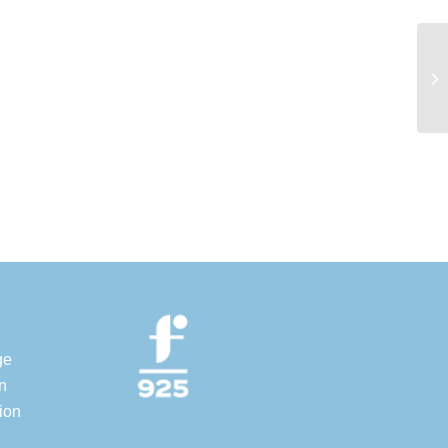
ge
n
ion