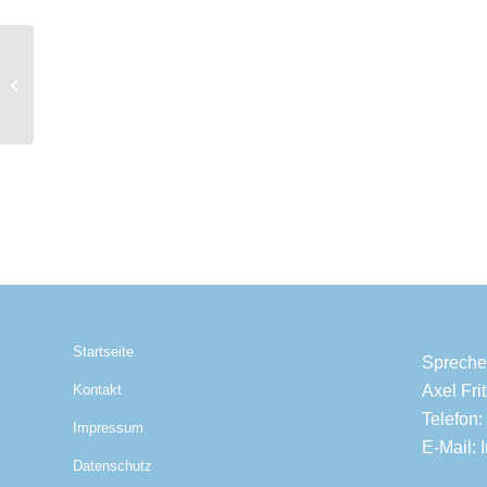
Diamanten Ring A00080
Startseite
Spreche
Axel Fr
Kontakt
Telefon:
Impressum
E-Mail:
Datenschutz