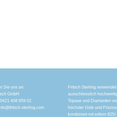
n Sie uns an:
Fritsch Sterling verwendet
itsch GmbH
ausschliesslich hochwerti
 0421 408 959 02
Topase und Diamanten vo
Info@fritsch-sterling.com
höchster Güte und Präziss
kombiniert mit edlem 925/-