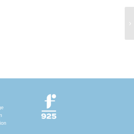
ge
n
ion