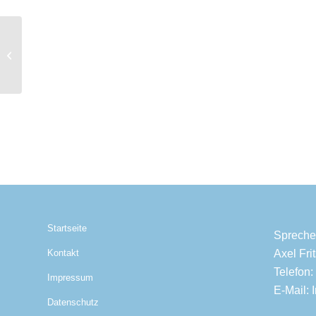
Ohrstecker D01015
Startseite
Spreche
Axel Fr
Kontakt
Telefon:
Impressum
E-Mail:
Datenschutz