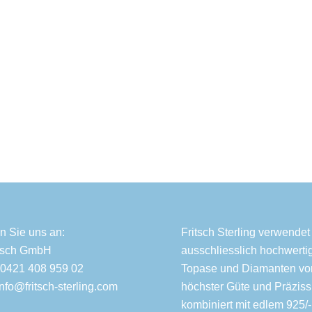
n Sie uns an:
Fritsch Sterling verwendet
itsch GmbH
ausschliesslich hochwerti
 0421 408 959 02
Topase und Diamanten vo
Info@fritsch-sterling.com
höchster Güte und Präziss
kombiniert mit edlem 925/-