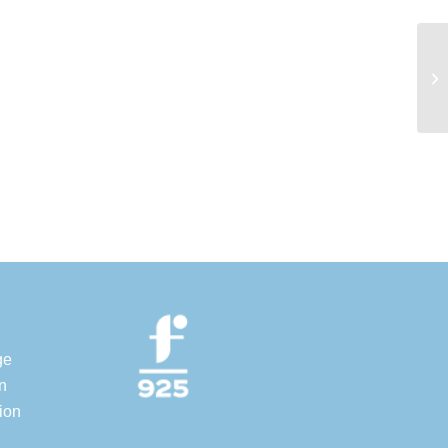
ge
n
ion