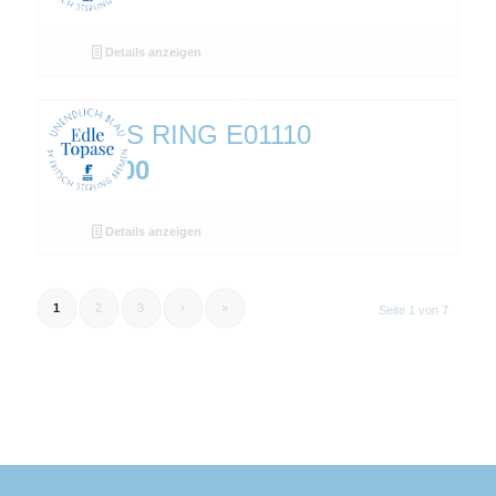
Details anzeigen
TOPAS RING E01110
€
329,00
Details anzeigen
1
2
3
›
»
Seite 1 von 7