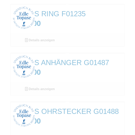
TOPAS RING F01235
€
249,00
Details anzeigen
TOPAS ANHÄNGER G01487
€
259,00
Details anzeigen
TOPAS OHRSTECKER G01488
€
169,00